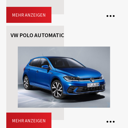
MEHR ANZEIGEN
VW POLO AUTOMATIC
5 Seats
3 Bags
5 Doors
Transmission: Automatisch
Fuel: Benzin
Driving licence: B
Jetzt buchen
MEHR ANZEIGEN