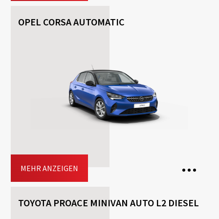
OPEL CORSA AUTOMATIC
5 Seats
3 Bags
5 Doors
Transmission: Automatisch
Fuel: Benzin
Driving licence: Β
Jetzt buchen
MEHR ANZEIGEN
TOYOTA PROACE MINIVAN AUTO L2 DIESEL
5 Seats