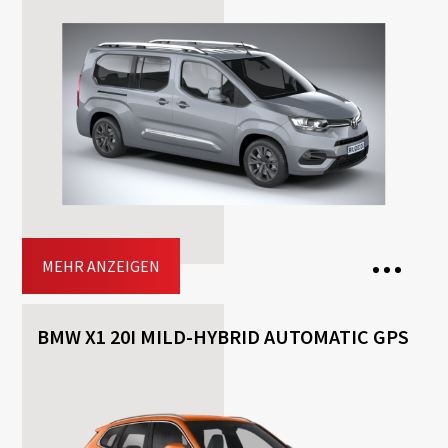
2 Bags
5 Doors
Transmission: Automatisch
Fuel: Benzin
Driving licence: Β
Jetzt buchen
MEHR ANZEIGEN
BMW X1 20I MILD-HYBRID AUTOMATIC GPS
7 Seats
3 Bags
5 Doors