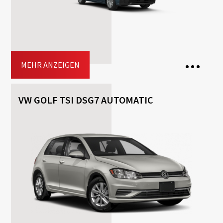
MEHR ANZEIGEN
VW GOLF TSI DSG7 AUTOMATIC
7 Seats
3 Bags
5 Doors
Transmission: Manuell
Fuel: Benzin
Driving licence: B
Jetzt buchen