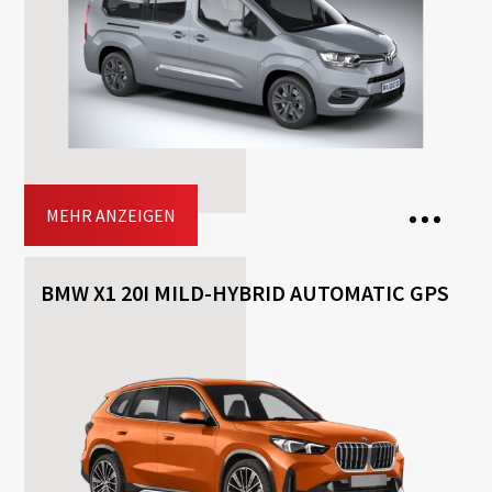
Transmission: Automatisch
Fuel: Benzin
Driving licence: Β
Jetzt buchen
MEHR ANZEIGEN
BMW X1 20I MILD-HYBRID AUTOMATIC GPS
7 Seats
3 Bags
5 Doors
Transmission: Automatisch
Fuel: Diesel