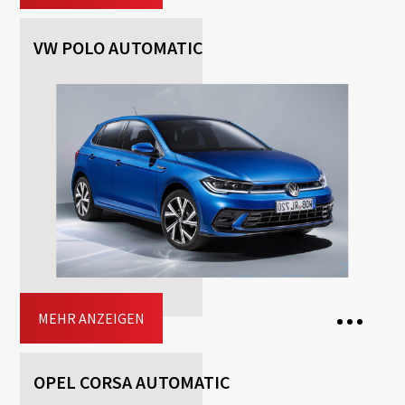
VW POLO AUTOMATIC
5 Seats
3 Bags
5 Doors
Transmission: Automatisch
Fuel: Benzin
Driving licence: B
Jetzt buchen
MEHR ANZEIGEN
OPEL CORSA AUTOMATIC