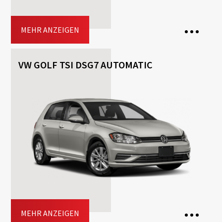
MEHR ANZEIGEN
VW GOLF TSI DSG7 AUTOMATIC
7 Seats
3 Bags
5 Doors
Transmission: Manuell
Fuel: Benzin
Driving licence: B
Jetzt buchen
MEHR ANZEIGEN