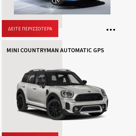
ΔΕΊΤΕ ΠΕΡΙΣΣΌΤΕΡΑ
MINI COUNTRYMAN AUTOMATIC GPS
5 Θέσεις
3 Βαλίτσες
5 Πόρτες
Κιβώτιο ταχυτήτων: Aυτόματο
Καύσιμο: Βενζίνη
Driving licence: Β
Κράτηση