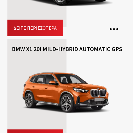
ΔΕΊΤΕ ΠΕΡΙΣΣΌΤΕΡΑ
BMW X1 20I MILD-HYBRID AUTOMATIC GPS
5 Θέσεις
3 Βαλίτσες
5 Πόρτες
Κιβώτιο ταχυτήτων: Aυτόματο
Καύσιμο: Βενζίνη
Driving licence: B
Κράτηση