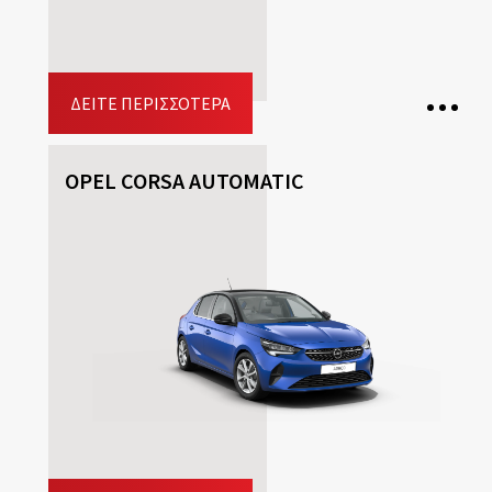
ΔΕΊΤΕ ΠΕΡΙΣΣΌΤΕΡΑ
OPEL CORSA AUTOMATIC
7 Θέσεις
3 Βαλίτσες
5 Πόρτες
Κιβώτιο ταχυτήτων: Ταχύτητες
Καύσιμο: Βενζίνη
Driving licence: B
Κράτηση