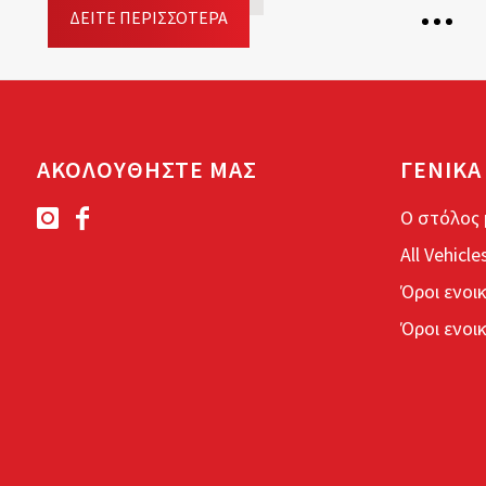
ΔΕΊΤΕ ΠΕΡΙΣΣΌΤΕΡΑ
5 Θέσεις
2 Βαλίτσες
ΑΚΟΛΟΥΘΗΣΤΕ ΜΑΣ
ΓΕΝΙΚΑ
5 Πόρτες
Ο στόλος 
Κιβώτιο ταχυτήτων: Aυτόματο
All Vehicle
Καύσιμο: Βενζίνη
Όροι ενοι
Driving licence: Β
Όροι ενοι
Κράτηση