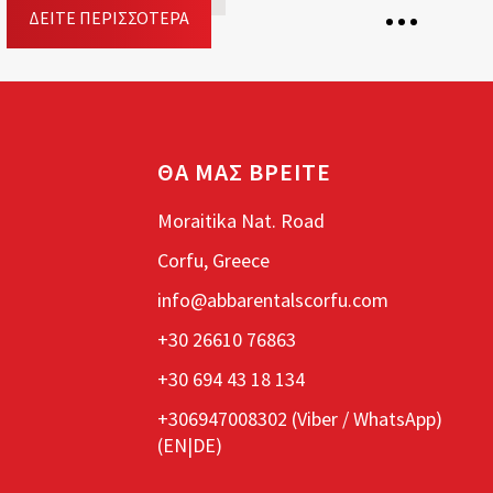
ΔΕΊΤΕ ΠΕΡΙΣΣΌΤΕΡΑ
5 Θέσεις
3 Βαλίτσες
ΘΑ ΜΑΣ ΒΡΕΙΤΕ
5 Πόρτες
Moraitika Nat. Road
Κιβώτιο ταχυτήτων: Aυτόματο
Corfu, Greece
Καύσιμο: Βενζίνη
Driving licence: Β
info@abbarentalscorfu.com
+30 26610 76863
Κράτηση
+30 694 43 18 134
+306947008302 (
Viber
/
WhatsApp
)
(EN|DE)