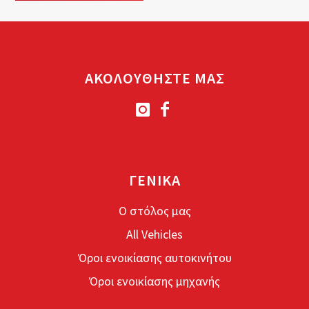
2 Θέσεις
Κιβώτιο ταχυτήτων: Aυτόματο
ΑΚΟΛΟΥΘΗΣΤΕ ΜΑΣ
Καύσιμο: Βενζίνη
Free
Helmet
Included
Top-case
Driving licence: AM , A1, A2, A
ΓΕΝΙΚΑ
Κράτηση
Ο στόλος μας
All Vehicles
Όροι ενοικίασης αυτοκινήτου
Όροι ενοικίασης μηχανής