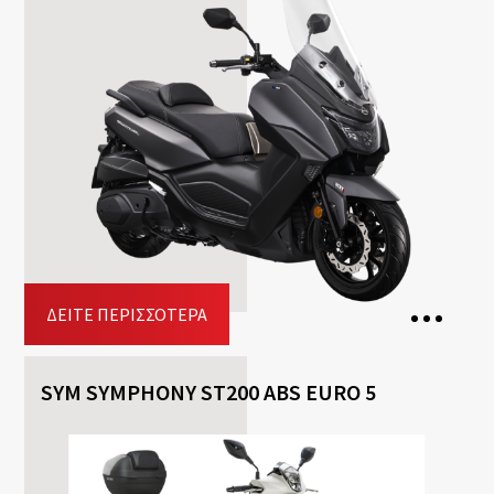
2 Θέσεις
Κιβώτιο ταχυτήτων: Aυτόματο
Καύσιμο: Βενζίνη
Free
Helmet
Included
Top-case
Driving licence: A
Κράτηση
ΔΕΊΤΕ ΠΕΡΙΣΣΌΤΕΡΑ
SYM SYMPHONY ST200 ABS EURO 5
2 Θέσεις
Κιβώτιο ταχυτήτων: Aυτόματο
Καύσιμο: Βενζίνη