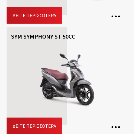
ΔΕΊΤΕ ΠΕΡΙΣΣΌΤΕΡΑ
SYM SYMPHONY ST 50CC
2 Θέσεις
Κιβώτιο ταχυτήτων: Aυτόματο
Καύσιμο: Βενζίνη
Free
Helmet
Included
Top-case
Driving licence: A1, A2, A
Κράτηση
ΔΕΊΤΕ ΠΕΡΙΣΣΌΤΕΡΑ