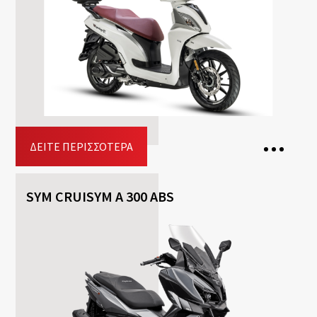
Free
Helmet
Included
Top-case
Driving licence: A2, A
Κράτηση
ΔΕΊΤΕ ΠΕΡΙΣΣΌΤΕΡΑ
SYM CRUISYM A 300 ABS
2 Θέσεις
1 Βαλίτσα
Κιβώτιο ταχυτήτων: Aυτόματο
Καύσιμο: Βενζίνη
Free
Helmet