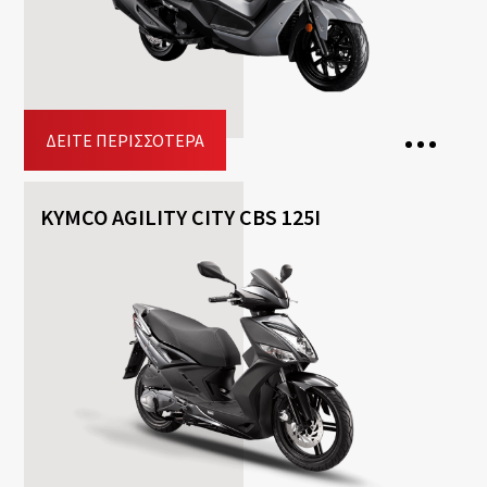
Included
Top-case
Driving licence: A2, A
Κράτηση
ΔΕΊΤΕ ΠΕΡΙΣΣΌΤΕΡΑ
KYMCO AGILITY CITY CBS 125I
2 Θέσεις
Κιβώτιο ταχυτήτων: Aυτόματο
Καύσιμο: Βενζίνη
Free
Helmet
Included
Top-case
Driving licence: A2, A
Κράτηση